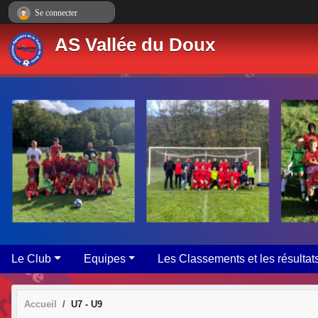
Panneau de gestion des cookies
Se connecter
AS Vallée du Doux
Le Club
Equipes
Les Classements et les résultat
Accueil
U7 - U9