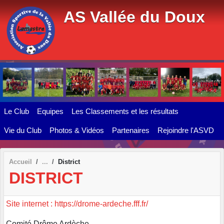
Panneau de gestion des cookies
AS Vallée du Doux
Le Club
Equipes
Les Classements et les résultats
Vie du Club
Photos & Vidéos
Partenaires
Rejoindre l'ASVD
Accueil
District
DISTRICT
Site internet : https://drome-ardeche.fff.fr/
Comité Drôme Ardèche