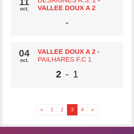
11
DESAIGNES A.S. 2
-
VALLEE DOUX A 2
oct.
-
04
VALLEE DOUX A 2
-
PAILHARES F.C 1
oct.
2
-
1
«
1
2
3
4
»