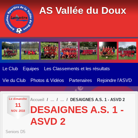
Panneau de gestion des cookies
AS Vallée du Doux
Le Club
Equipes
Les Classements et les résultats
Vie du Club
Photos & Vidéos
Partenaires
Rejoindre l'ASVD
Le
dimanche
Accueil
DESAIGNES A.S. 1 - ASVD 2
11
DESAIGNES A.S. 1 -
NOV.
2018
ASVD 2
Seniors D5