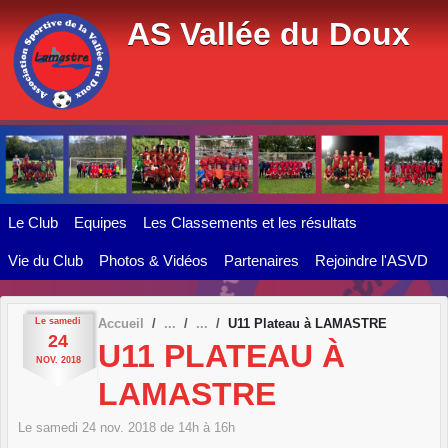
Panneau de gestion des cookies
AS Vallée du Doux
Le Club
Equipes
Les Classements et les résultats
Vie du Club
Photos & Vidéos
Partenaires
Rejoindre l'ASVD
Le
samedi
Accueil
U11 Plateau à LAMASTRE
24
U11 PLATEAU À
NOV.
2018
LAMASTRE
Le
samedi
24
nov.
2018
de 14h à 16h