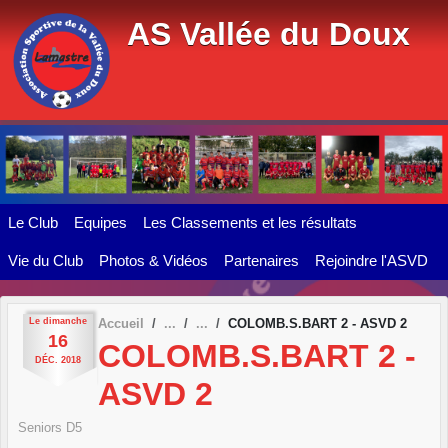
Panneau de gestion des cookies
AS Vallée du Doux
Le Club
Equipes
Les Classements et les résultats
Vie du Club
Photos & Vidéos
Partenaires
Rejoindre l'ASVD
Le
dimanche
Accueil
COLOMB.S.BART 2 - ASVD 2
16
COLOMB.S.BART 2 -
DÉC.
2018
ASVD 2
Seniors D5