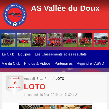
Panneau de gestion des cookies
AS Vallée du Doux
Le Club
Equipes
Les Classements et les résultats
Vie du Club
Photos & Vidéos
Partenaires
Rejoindre l'ASVD
Le
samedi
Accueil
LOTO
16
LOTO
FÉVR.
2019
Le
samedi
16
févr.
2019
de 17h30 à 21h