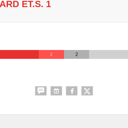
ARD ET.S. 1
2
2