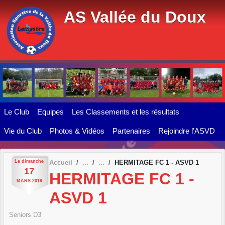
Panneau de gestion des cookies
AS Vallée du Doux
Le Club
Equipes
Les Classements et les résultats
Vie du Club
Photos & Vidéos
Partenaires
Rejoindre l'ASVD
Le
dimanche
Accueil
HERMITAGE FC 1 - ASVD 1
17
HERMITAGE FC 1 -
MARS
2019
ASVD 1
Seniors D3