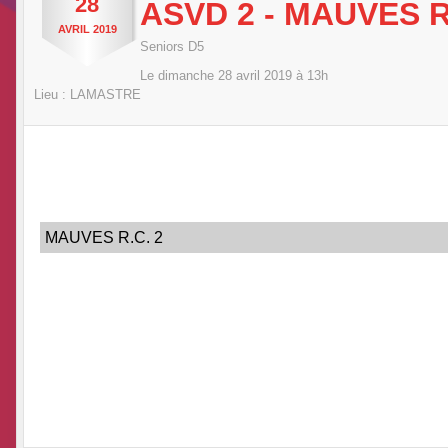
28
ASVD 2 - MAUVES R
AVRIL
2019
Seniors D5
Le
dimanche
28
avril
2019
à 13h
Lieu :
LAMASTRE
MAUVES R.C. 2