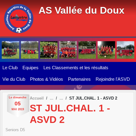
Panneau de gestion des cookies
AS Vallée du Doux
Le Club
Equipes
Les Classements et les résultats
Vie du Club
Photos & Vidéos
Partenaires
Rejoindre l'ASVD
Le
dimanche
Accueil
ST JUL.CHAL. 1 - ASVD 2
05
ST JUL.CHAL. 1 -
MAI
2019
ASVD 2
Seniors D5