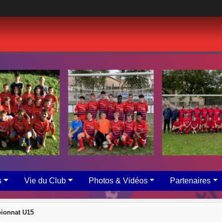
s
Vie du Club
Photos & Vidéos
Partenaires
ionnat U15