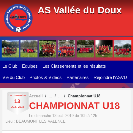
Panneau de gestion des cookies
AS Vallée du Doux
Le Club
Equipes
Les Classements et les résultats
Vie du Club
Photos & Vidéos
Partenaires
Rejoindre l'ASVD
Le
dimanche
Accueil
Championnat U18
13
CHAMPIONNAT U18
OCT.
2019
Le
dimanche
13
oct.
2019
de 10h à 12h
Lieu :
BEAUMONT LES VALENCE