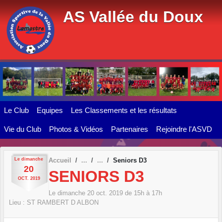
Panneau de gestion des cookies
AS Vallée du Doux
Le Club
Equipes
Les Classements et les résultats
Vie du Club
Photos & Vidéos
Partenaires
Rejoindre l'ASVD
Le
dimanche
Accueil
Seniors D3
20
SENIORS D3
OCT.
2019
Le
dimanche
20
oct.
2019
de 15h à 17h
Lieu :
ST RAMBERT D ALBON