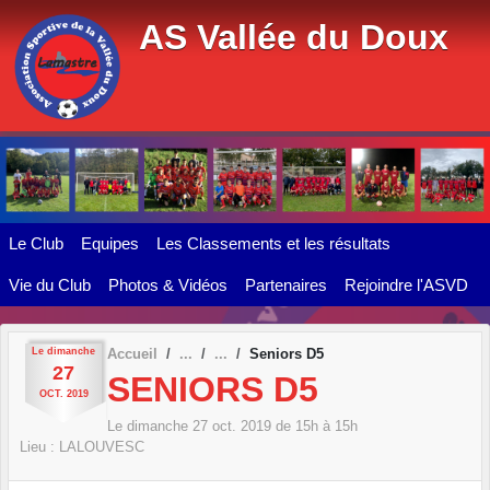
Panneau de gestion des cookies
AS Vallée du Doux
Le Club
Equipes
Les Classements et les résultats
Vie du Club
Photos & Vidéos
Partenaires
Rejoindre l'ASVD
Le
dimanche
Accueil
Seniors D5
27
SENIORS D5
OCT.
2019
Le
dimanche
27
oct.
2019
de 15h à 15h
Lieu :
LALOUVESC