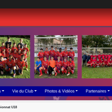
s
Vie du Club
Photos & Vidéos
Partenaires
ionnat U18