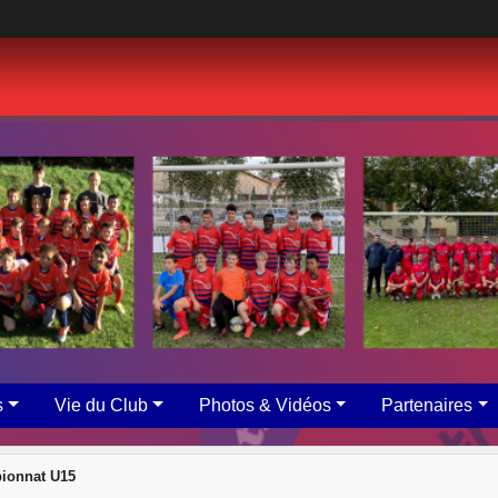
s
Vie du Club
Photos & Vidéos
Partenaires
ionnat U15