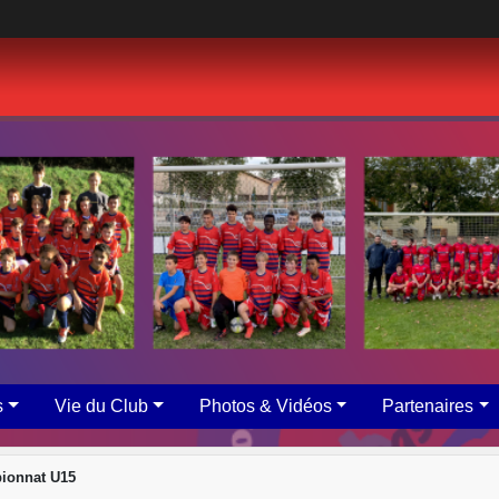
s
Vie du Club
Photos & Vidéos
Partenaires
ionnat U15