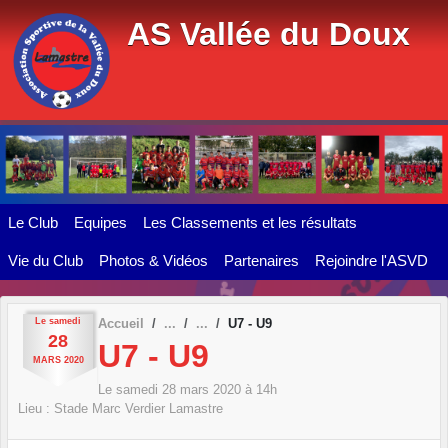
Panneau de gestion des cookies
AS Vallée du Doux
Le Club
Equipes
Les Classements et les résultats
Vie du Club
Photos & Vidéos
Partenaires
Rejoindre l'ASVD
Le
samedi
Accueil
U7 - U9
28
U7 - U9
MARS
2020
Le
samedi
28
mars
2020
à 14h
Lieu :
Stade Marc Verdier
Lamastre