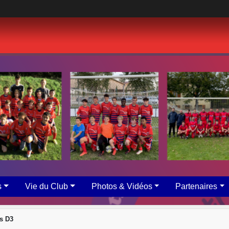
s
Vie du Club
Photos & Vidéos
Partenaires
s D3