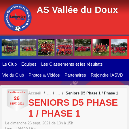
Panneau de gestion des cookies
AS Vallée du Doux
Le Club
Equipes
Les Classements et les résultats
Vie du Club
Photos & Vidéos
Partenaires
Rejoindre l'ASVD
Le
dimanche
Accueil
Seniors D5 Phase 1 / Phase 1
26
SENIORS D5 PHASE
SEPT.
2021
1 / PHASE 1
Le
dimanche
26
sept.
2021
de 13h à 15h
Lieu :
LAMASTRE