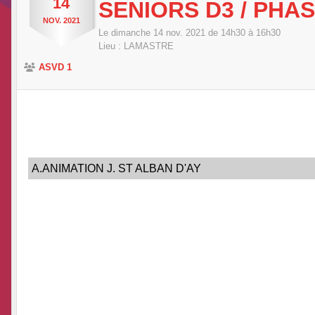
14
SENIORS D3 / PHA
NOV.
2021
Le
dimanche
14
nov.
2021
de 14h30 à 16h30
Lieu :
LAMASTRE
ASVD 1
A.ANIMATION J. ST ALBAN D'AY