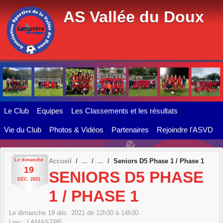
Panneau de gestion des cookies
AS Vallée du Doux
Le Club
Equipes
Les Classements et les résultats
Vie du Club
Photos & Vidéos
Partenaires
Rejoindre l'ASVD
Le
dimanche
Accueil
Seniors D5 Phase 1 / Phase 1
19
SENIORS D5 PHASE
DÉC.
2021
1 / PHASE 1
Le
dimanche
19
déc.
2021
de 12h30 à 14h30
Lieu :
LAMASTRE