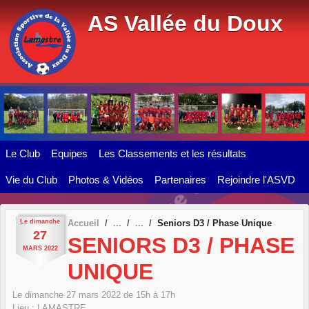
Panneau de gestion des cookies
AS Vallée du Doux
Le Club
Equipes
Les Classements et les résultats
Vie du Club
Photos & Vidéos
Partenaires
Rejoindre l'ASVD
Le
dimanche
Accueil
Seniors D3 / Phase Unique
27
SENIORS D3 / PHASE
MARS
2022
UNIQUE
Le
dimanche
27
mars
2022
de 15h à 17h
Lieu :
LAMASTRE