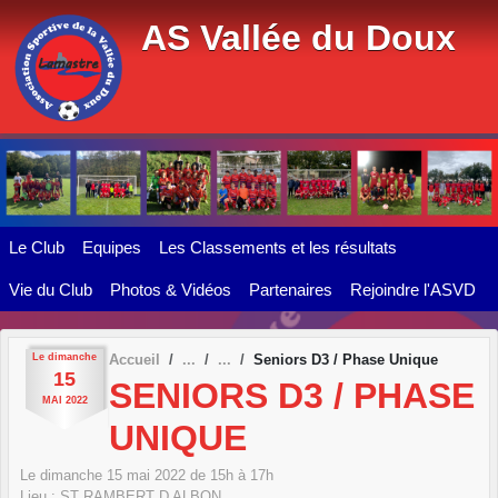
Panneau de gestion des cookies
AS Vallée du Doux
Le Club
Equipes
Les Classements et les résultats
Vie du Club
Photos & Vidéos
Partenaires
Rejoindre l'ASVD
Le
dimanche
Accueil
Seniors D3 / Phase Unique
15
SENIORS D3 / PHASE
MAI
2022
UNIQUE
Le
dimanche
15
mai
2022
de 15h à 17h
Lieu :
ST RAMBERT D ALBON