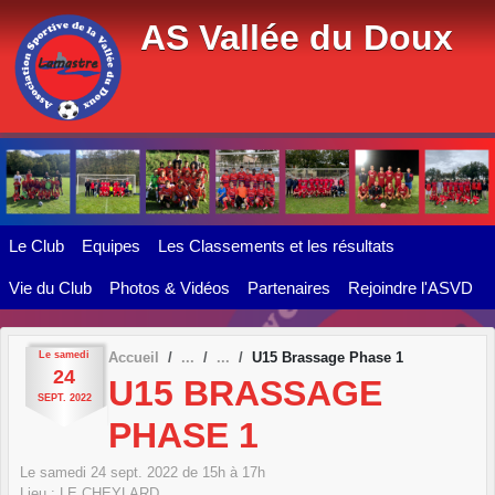
Panneau de gestion des cookies
AS Vallée du Doux
Le Club
Equipes
Les Classements et les résultats
Vie du Club
Photos & Vidéos
Partenaires
Rejoindre l'ASVD
Le
samedi
Accueil
U15 Brassage Phase 1
24
U15 BRASSAGE
SEPT.
2022
PHASE 1
Le
samedi
24
sept.
2022
de 15h à 17h
Lieu :
LE CHEYLARD