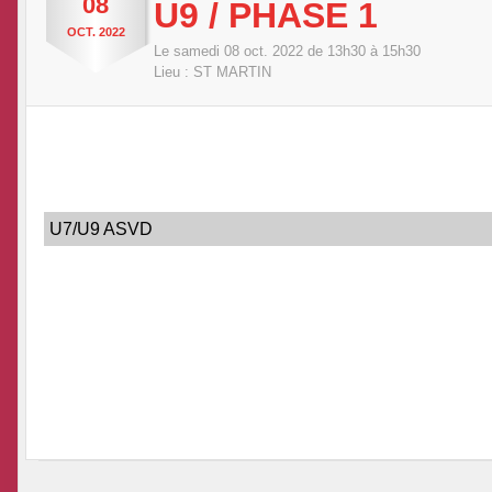
08
U9 / PHASE 1
OCT.
2022
Le
samedi
08
oct.
2022
de 13h30 à 15h30
Lieu :
ST MARTIN
U7/U9 ASVD