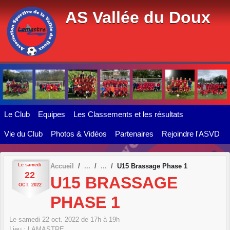
Panneau de gestion des cookies
AS Vallée du Doux
Le Club
Equipes
Les Classements et les résultats
Vie du Club
Photos & Vidéos
Partenaires
Rejoindre l'ASVD
Le
samedi
Accueil
U15 Brassage Phase 1
22
U15 BRASSAGE
OCT.
2022
PHASE 1
Le
samedi
22
oct.
2022
de 17h à 19h
Lieu :
LAMASTRE