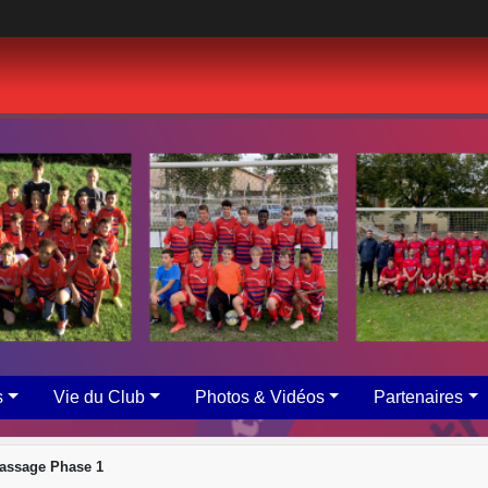
s
Vie du Club
Photos & Vidéos
Partenaires
assage Phase 1