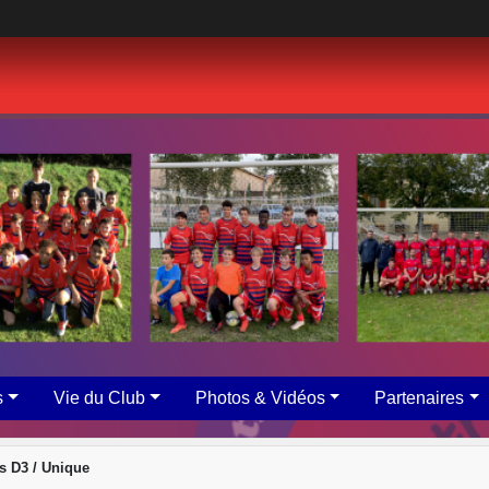
s
Vie du Club
Photos & Vidéos
Partenaires
s D3 / Unique