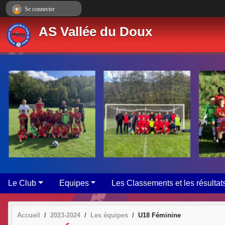
Panneau de gestion des cookies
Se connecter
AS Vallée du Doux
Le Club
Equipes
Les Classements et les résultat
Accueil
2023-2024
Les équipes
U18 Féminine