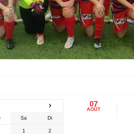
07
AOÛT
e
Sa
Di
1
2