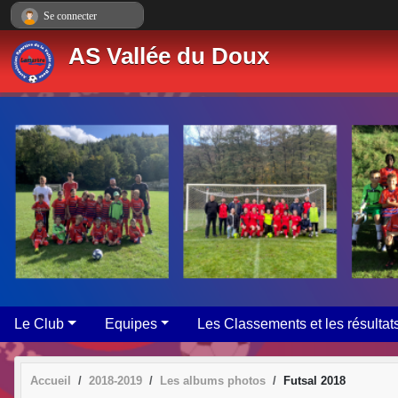
Panneau de gestion des cookies
Se connecter
AS Vallée du Doux
Le Club
Equipes
Les Classements et les résultat
Accueil
2018-2019
Les albums photos
Futsal 2018